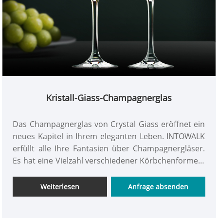
Kristall-Giass-Champagnerglas
Das Champagnerglas von Crystal Giass eröffnet ein
neues Kapitel in Ihrem eleganten Leben. INTOWALK
erfüllt alle Ihre Fantasien über Champagnergläser.
Es hat eine Vielzahl verschiedener Körbchenformen,
fühlt sich glatt an und nährt das Herz, hat einen
hohen Brechungsindex, einen transparenten und
Weiterlesen
Anfrage absenden
hellen Körbchenkörper mit voller Textur, ist
umweltfreundlich, bleifrei und sicherer.