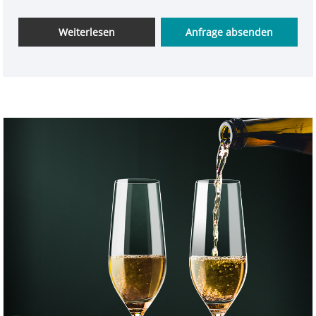
Champagnerbrunnen, kann in Bars und
Restaurants, für Cocktails und westliche Snacks
Weiterlesen
Anfrage absenden
verwendet werden, die eleganten Design-
Weingläser von INTOWALK Zur Atmosphäre
beitragen! Das kreative Foto-Design wertet den Stil
auf, ohne das Interesse zu verlieren, und erregt mit
allerlei seltsamen Dingen die Aufmerksamkeit der
Kunden. Es handelt sich um einen beliebten Stil von
Restaurant- und Barbechern mit einzigartigen
Eigenschaften.