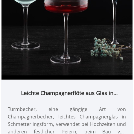
Leichte Champagnerflöte aus Glas in
Schmetterlingsform
Turmbecher, eine gängige Art von
Champagnerbecher, leichtes Champagnerglas in
Schmetterlingsform, verwendet bei Hochzeiten und
anderen festlichen Feiern, beim Bau von