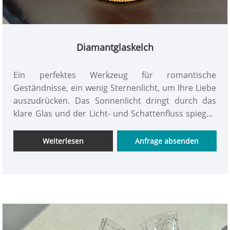
Diamantglaskelch
Ein perfektes Werkzeug für romantische
Geständnisse, ein wenig Sternenlicht, um Ihre Liebe
auszudrücken. Das Sonnenlicht dringt durch das
klare Glas und der Licht- und Schattenfluss spiegelt
die wunderbaren Farben wider. Der Duft erblüht im
Wasser und genießt die kleine Schönheit, die nur
Weiterlesen
Anfrage absenden
Ihnen vorbehalten ist. INTOWALK nutzt einfache und
glatte Linien, um Kunst durch die Ausstellung von
Artefakten in das tägliche Leben der Menschen zu
integrieren und es Menschen, die in einer
geschäftigen Gesellschaft leben, zu ermöglichen, zur
Natur zurückzukehren. Dieser Diamantglaskelch hat
eine gute Durchlässigkeit und eine reichhaltige