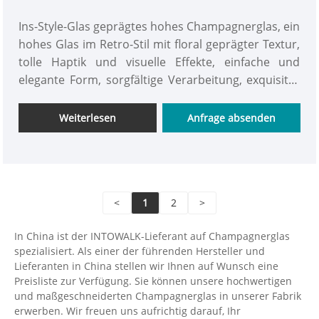
Glasprägung
Ins-Style-Glas geprägtes hohes Champagnerglas, ein
hohes Glas im Retro-Stil mit floral geprägter Textur,
tolle Haptik und visuelle Effekte, einfache und
elegante Form, sorgfältige Verarbeitung, exquisiter
und klarer Tassenkörper, der den Retro-Palast-Stil
zeigt. INTOWALK-Glaskelche, individuelle Anpassung
Weiterlesen
Anfrage absenden
im Großhandel ist willkommen
<
1
2
>
In China ist der INTOWALK-Lieferant auf Champagnerglas
spezialisiert. Als einer der führenden Hersteller und
Lieferanten in China stellen wir Ihnen auf Wunsch eine
Preisliste zur Verfügung. Sie können unsere hochwertigen
und maßgeschneiderten Champagnerglas in unserer Fabrik
erwerben. Wir freuen uns aufrichtig darauf, Ihr