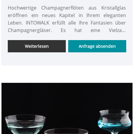
Hochwertige Champagnerflöten aus Kristallglas
eröffnen ein neues Kapitel in Ihrem eleganten
Leben. INTOWALK erfüllt alle Ihre Fantasien über
Champagnergläser. Es hat eine Vielzahl
verschiedener Körbchenformen, fühlt sich glatt an
und nährt das Herz, hat einen hohen
Weiterlesen
Anfrage absenden
Brechungsindex, einen transparenten und hellen
Körbchenkörper mit voller Textur, ist
umweltfreundlich und ungiftig. Blei ist sicherer.