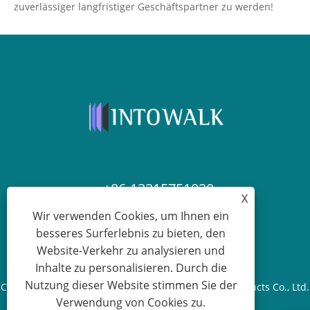
zuverlässiger langfristiger Geschäftspartner zu werden!
+86-13315751030
X
Wir verwenden Cookies, um Ihnen ein
paul@intowalk.com
besseres Surferlebnis zu bieten, den
Website-Verkehr zu analysieren und
Inhalte zu personalisieren. Durch die
Nutzung dieser Website stimmen Sie der
Copyright © 2023 Cangzhou Yuanbenheng Glass Products Co., Ltd.
Verwendung von Cookies zu.
– Alle Rechte vorbehalten.