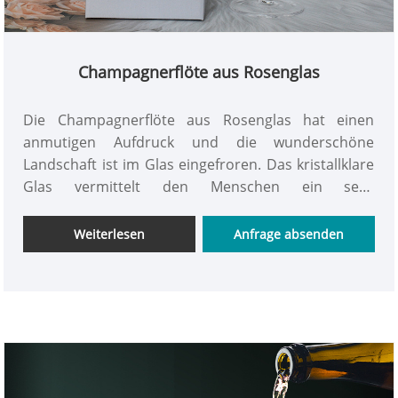
Champagnerflöte aus Rosenglas
Die Champagnerflöte aus Rosenglas hat einen
anmutigen Aufdruck und die wunderschöne
Landschaft ist im Glas eingefroren. Das kristallklare
Glas vermittelt den Menschen ein sehr
erfrischendes Gefühl. Das handgemalte leuchtende
Rosenmuster bringt Sommer und Pflanzen in die
Weiterlesen
Anfrage absenden
Tasse, was romantisch und süß ist. Der
Körbchenkörper hat schöne Kurven und ist elegant.
INTOWALK freut sich über Ihre Anpassung