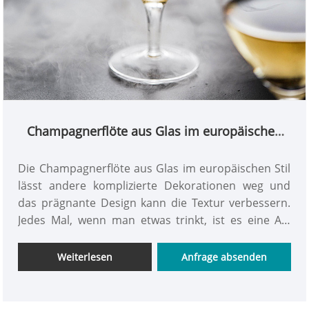
Champagnerflöte aus Glas im europäischen
Stil für den Haushalt
Die Champagnerflöte aus Glas im europäischen Stil
lässt andere komplizierte Dekorationen weg und
das prägnante Design kann die Textur verbessern.
Jedes Mal, wenn man etwas trinkt, ist es eine Art
Genuss. Die Form des Wassertropfens ähnelt einer
Blume in der Knospe, insbesondere der Stielteil. Es
Weiterlesen
Anfrage absenden
ist sehr attraktiv und sieht in der Hand eleganter
und schlanker aus. Die Kapazität ist gering und kann
im täglichen Leben häufig verwendet werden. Wenn