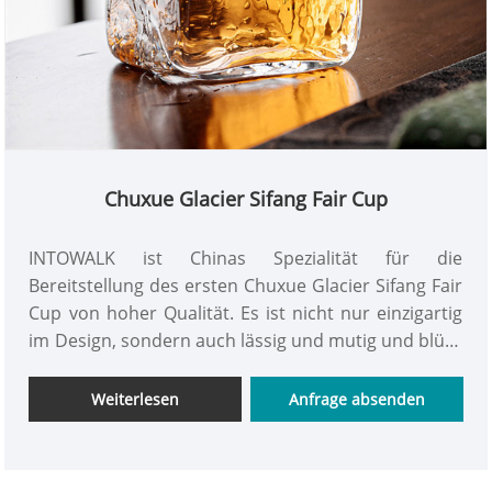
Chuxue Glacier Sifang Fair Cup
INTOWALK ist Chinas Spezialität für die
Bereitstellung des ersten Chuxue Glacier Sifang Fair
Cup von hoher Qualität. Es ist nicht nur einzigartig
im Design, sondern auch lässig und mutig und blüht
mit einer anderen Art von Spannung auf, um Ihren
Anforderungen gerecht zu werden. Wenn Sie sich
Weiterlesen
Anfrage absenden
für uns entscheiden, erhalten Sie darüber hinaus
nicht nur eine zusätzliche Qualitätsgarantie,
sondern können auch unseren aufmerksamen