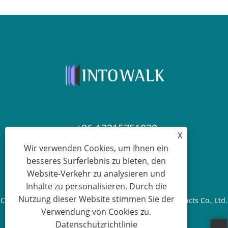
+86-13315751030
X
Wir verwenden Cookies, um Ihnen ein
paul@intowalk.com
besseres Surferlebnis zu bieten, den
Website-Verkehr zu analysieren und
Inhalte zu personalisieren. Durch die
Nutzung dieser Website stimmen Sie der
Copyright © 2023 Cangzhou Yuanbenheng Glass Products Co., Ltd.
Verwendung von Cookies zu.
– Alle Rechte vorbehalten.
Datenschutzrichtlinie