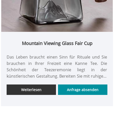
Mountain Viewing Glass Fair Cup
Das Leben braucht einen Sinn für Rituale und Sie
brauchen in Ihrer Freizeit eine Kanne Tee. Die
Schönheit der Teezeremonie liegt in der
künstlerischen Gestaltung. Bereiten Sie mit ruhigem
Geist Tee zu und erleben Sie den Spaß an der
Teeverkostung. Der Mountain Viewing Glass Fair
Weiterlesen
Anfrage absenden
Cup, wunderschöne Berge und Flüsse sowie
dreidimensionale Berge brauen eine Kanne guten
Tees. Transparent und leuchtend, die Schönheit der