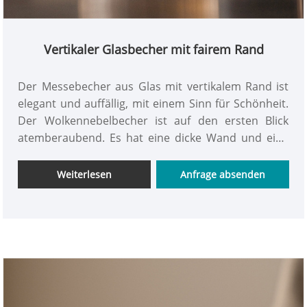
Vertikaler Glasbecher mit fairem Rand
Der Messebecher aus Glas mit vertikalem Rand ist
elegant und auffällig, mit einem Sinn für Schönheit.
Der Wolkennebelbecher ist auf den ersten Blick
atemberaubend. Es hat eine dicke Wand und eine
kreativ strukturierte sandmatte Oberfläche, um die
Textur zu verbessern. Es ist einfach, zurückhaltend
Weiterlesen
Anfrage absenden
und zurückhaltend. Zwölf wellenförmige Rippen sind
Schicht für Schicht miteinander verbunden, was
voller künstlerischem Sinn ist. Es kommt dem
Charme der Licht- und Schattenbrechung nahe,
verbindet die tief im Gedächtnis verankerte Ästhetik
mit Einfachheit, bringt Tradition und Moderne in
Einklang und die Ästhetik weist zurückhaltende und