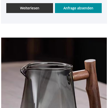
klassische Ästhetik, ist kristallklar und transparent
und hält extremen Temperaturschwankungen stand
Weiterlesen
Anfrage absenden
– sogar das direkte Erhitzen über einer offenen
Flamme. Unternehmer sind herzlich eingeladen,
vorbeizukommen und ihre Auswahl zu treffen.