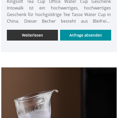
Kingsoft Tea Cup Office Water Cup Geschenk
Intowalk ist ein hochwertiges, hochwertiges
Geschenk für hochgoldrige Tee Tasse Water Cup in
China. Dieser Becher besteht aus Bleifreies
Kristallglas. Der Becherkörper ist transparent,
kristallklare und glatte Linien und die Dicke ist
Weiterlesen
Anfrage absenden
mäßig. Alle Chefs sind herzlich eingeladen, es zu
kaufen.