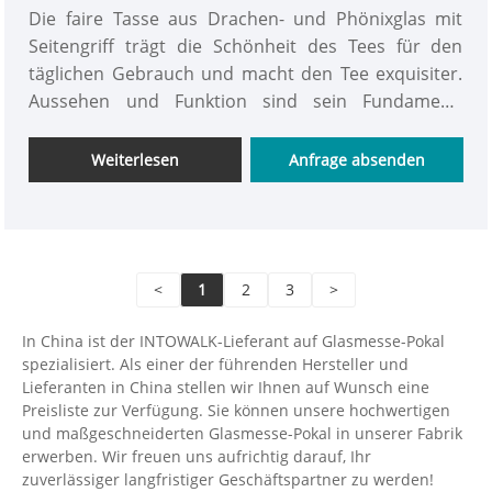
Die faire Tasse aus Drachen- und Phönixglas mit
Seitengriff trägt die Schönheit des Tees für den
täglichen Gebrauch und macht den Tee exquisiter.
Aussehen und Funktion sind sein Fundament,
kristallklar ist sein Stil und die richtige Verwendung
verleiht ihm Leben. Dreidimensionale Reliefs stehen
Weiterlesen
Anfrage absenden
für guten Ruf, Drachen, Phönixe und hoch
aufragende Wolken stehen für Glück und edle
Natur. Lieferkette der E-Commerce-Plattform für
Glashausprodukte von INTOWALK
<
1
2
3
>
In China ist der INTOWALK-Lieferant auf Glasmesse-Pokal
spezialisiert. Als einer der führenden Hersteller und
Lieferanten in China stellen wir Ihnen auf Wunsch eine
Preisliste zur Verfügung. Sie können unsere hochwertigen
und maßgeschneiderten Glasmesse-Pokal in unserer Fabrik
erwerben. Wir freuen uns aufrichtig darauf, Ihr
zuverlässiger langfristiger Geschäftspartner zu werden!