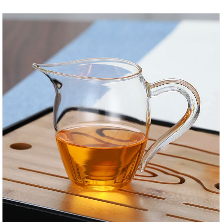
Teesuppe bleibt nicht verborgen. Die braune Farbe
von Glas mit hohem Borosilikatgehalt ist auf den
ersten Blick sichtbar. Die Details der eleganten Form
bestimmen die Qualität. Lieferkette der E-
Commerce-Plattform für Glashausprodukte von
INTOWALK