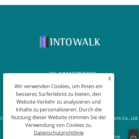
+86-13315751030
X
Wir verwenden Cookies, um Ihnen ein
paul@intowalk.com
besseres Surferlebnis zu bieten, den
Website-Verkehr zu analysieren und
Inhalte zu personalisieren. Durch die
Nutzung dieser Website stimmen Sie der
Copyright © 2023 Cangzhou Yuanbenheng Glass Products Co., Ltd.
Verwendung von Cookies zu.
– Alle Rechte vorbehalten.
Datenschutzrichtlinie
Links
Sitemap
RSS
XML
Datenschutzrichtlinie